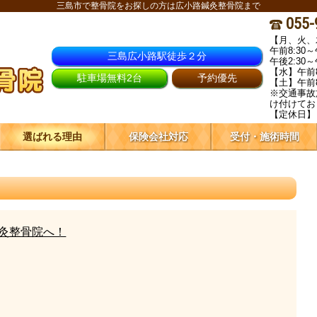
三島市で整骨院をお探しの方は広小路鍼灸整骨院まで
055-
【月、火、
午前8:30～
三島広小路駅徒歩２分
午後2:30～午
【水】午前8:
駐車場無料2台
予約優先
【土】午前8:
※交通事故
け付けてお
【定休日】
選ばれる理由
保険会社対応
受付・施術時間
灸整骨院へ！