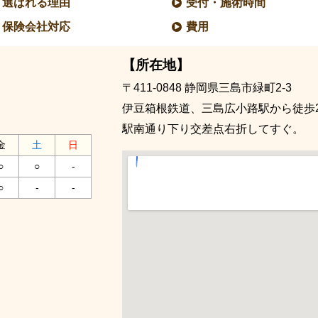
選ばれる理由
受付・施術時間
保険会社対応
費用
【所在地】
〒411-0848
静岡県三島市緑町2-3
伊豆箱根鉄道、三島広小路駅から徒歩
駅南通り下り交差点右折してすぐ。
金
土
日
○
○
-
○
-
-