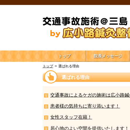
トップ
院長メッセージ
トップ
選ばれる理由
選ばれる理由
交通事故によるケガの施術は広小路鍼
患者様の気持ちに寄り添います！
女性スタッフ在籍！
居心地のよい空間を提供いたします！