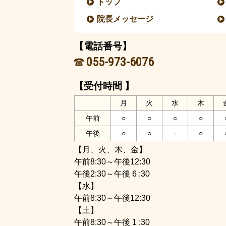
トップ
院長メッセージ
【電話番号】
055-973-6076
【受付時間 】
月
火
水
木
午前
○
○
○
○
午後
○
○
-
○
【月、火、木、金】
午前8:30～午後12:30
午後2:30～午後 6 :30
【水】
午前8:30～午後12:30
【土】
午前8:30～午後 1 :30