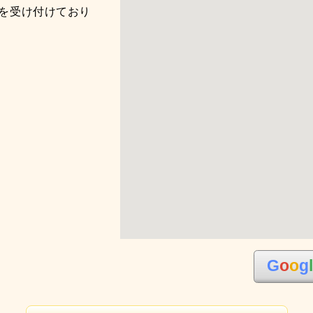
を受け付けており
G
o
o
g