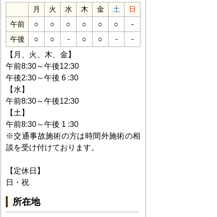
月
火
水
木
金
土
日
○
○
○
○
○
○
-
午前
○
○
-
○
○
-
-
午後
【月、火、木、金】
午前8:30～午後12:30
午後2:30～午後 6 :30
【水】
午前8:30～午後12:30
【土】
午前8:30～午後 1 :30
※交通事故施術の方は時間外施術の相
談を受け付けております。
【定休日】
日・祝
所在地